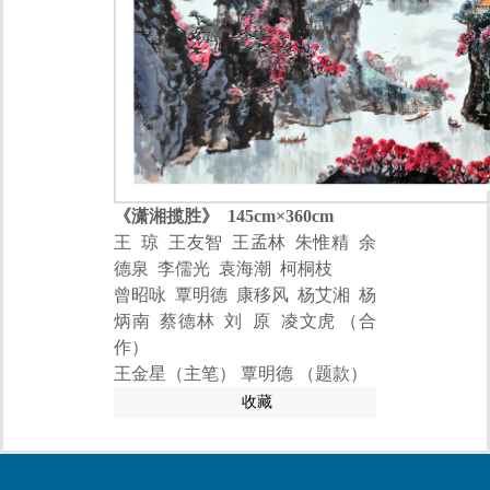
《
潇湘揽胜
》 145cm×360cm
王 琼 王友智 王孟林 朱惟精 余
德泉 李儒光 袁海潮 柯桐枝
曾昭咏 覃明德 康移风 杨艾湘 杨
炳南 蔡德林 刘 原 凌文虎 （合
作）
王金星（主笔） 覃明德 （题款）
收藏